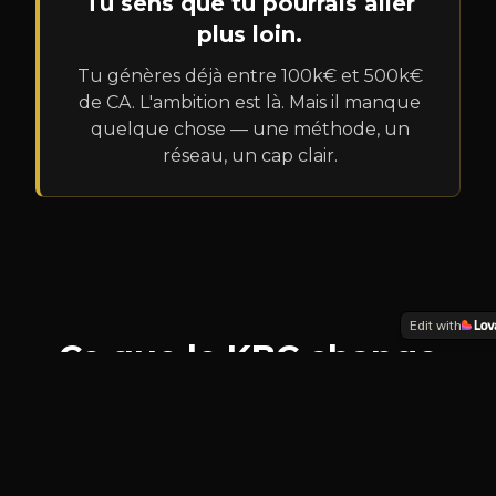
Tu sens que tu pourrais aller
plus loin.
Tu génères déjà entre 100k€ et 500k€
de CA. L'ambition est là. Mais il manque
quelque chose — une méthode, un
réseau, un cap clair.
Edit with
Ce que le KBC change
concrètement
Le Kali Business Club est conçu pour